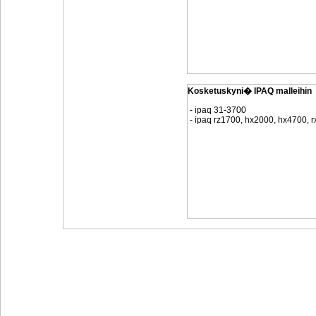
Kosketuskyni� IPAQ malleihin
- ipaq 31-3700
- ipaq rz1700, hx2000, hx4700, 