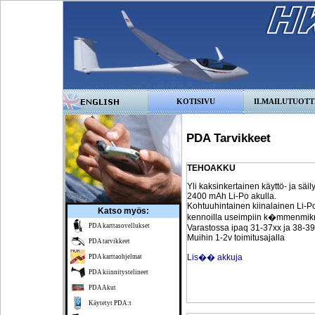
KOTISIVU
ILMAILUTUOTT
PDA Tarvikkeet
TEHOAKKU
Yli kaksinkertainen käyttö- ja säil
2400 mAh Li-Po akulla.
Kohtuuhintainen kiinalainen Li-Po
Katso myös:
kennoilla useimpiin k�mmenmikr
PDA karttasovellukset
Varastossa ipaq 31-37xx ja 38-39
Muihin 1-2v toimitusajalla
PDA tarvikkeet
Lis�� akkuja
PDA karttaohjelmat
PDA kiinnitystelineet
PDA Akut
Käytetyt PDA:t