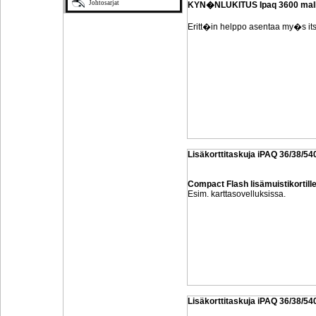
Johtosarjat
KYN�NLUKITUS Ipaq 3600 mall
Eritt�in helppo asentaa my�s its
Lisäkorttitaskuja iPAQ 36/38/54
Compact Flash lisämuistikortille
Esim. karttasovelluksissa.
Lisäkorttitaskuja iPAQ 36/38/54