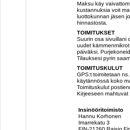
Maksu käy vaivattoma
kustannuksia voit ma
luottokunnan jäsen jo
hinnastosta.
TOIMITUKSET
Suurin osa sivuillani
uudet kämmenmikrot j
päiväksi. Purjekoneide
Tilauksesi pyrin saa
TOIMITUSKULUT
GPS:t toimitetaan ns.
käytännössä koko m
Toimituskulut postie
Kirjeeseen mahtuvat (
Insinööritoimisto
Hannu Korhonen
Imarrekatu 3
FIN-21260 Raisio Fi