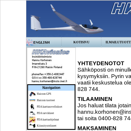
KOTISIVU
ILMAILUTUOTT
YHTEYDENOTOT
Sähköposti on minulle 
kysymyksiin. Pyrin va
vaatii keskustelua ol
Navigation
828 744.
Haicom GPS
TILAAMINEN
Haicom tuotteet
Jos haluat tilata jotai
PDA karttasovellukset
hannu.korhonen@insto
PDA tarvikkeet
tai soita 0400-828 7
PDA karttaohjelmat
Kiinnitystelineet
MAKSAMINEN