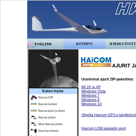
KOTISIVU
ILMAILUTUOTT
AJURIT J
Uusimmat ajurit ZIP-pakettina:
98 2K ja XP
Katso myös:
Windows Vista
Windows 7
Haicom GPS
Windows 8
Windows 10
Haicom tuotteet
Haicom ajurit ja ohjeet
Ohjeita Haicom GPS:n käyttööno
Haicom johdot
Muut Haicom johdot
Haicom USB kaapelin ajuri
Slim-line telineet