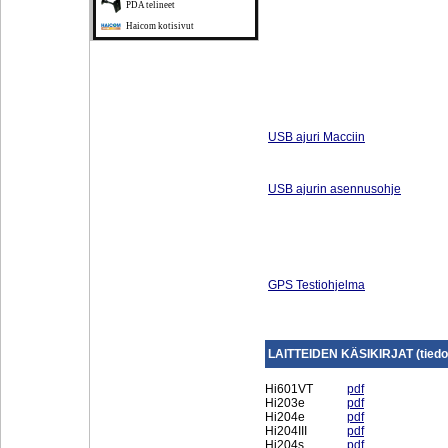
PDA telineet
Haicom kotisivut
USB ajuri Macciin
USB ajurin asennusohje
GPS Testiohjelma
LAITTEIDEN KÄSIKIRJAT (tiedost
Hi601VT
pdf
Hi203e
pdf
Hi204e
pdf
Hi204III
pdf
Hi204s
pdf